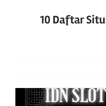
Skip
to
10 Daftar Sit
content