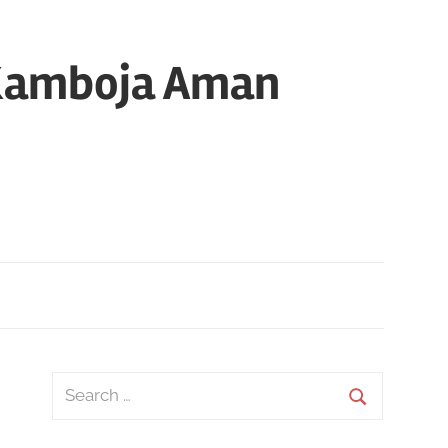
r Kamboja Aman
Search
for:
Search