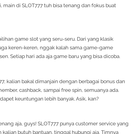
i, main di SLOT777 tuh bisa tenang dan fokus buat
lihan game slot yang seru-seru. Dari yang klasik
juga keren-keren, nggak kalah sama game-game
osen. Setiap hari ada aja game baru yang bisa dicoba.
77, kalian bakal dimanjain dengan berbagai bonus dan
member, cashback, sampai free spin, semuanya ada.
a dapet keuntungan lebih banyak. Asik, kan?
enang aja, guys! SLOT777 punya customer service yang
n kalian butuh bantuan, tinggal hubungi aja. Timnya