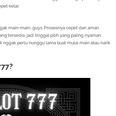
pet kelar.
gak main-main, guys. Prosesnya cepet dan aman.
g tersedia, jadi tinggal pilih yang paling nyaman.
adi nggak perlu nunggu lama buat mulai main atau narik
777?