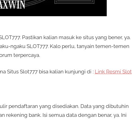
SLOT777. Pastikan kalian masuk ke situs yang bener, ya.
gaku-ngaku SLOT777. Kalo perlu, tanyain temen-temen
forum terpercaya.
Situs Slot777 bisa kalian kunjungi di :
Link Resmi Slot
mulir pendaftaran yang disediakan. Data yang dibutuhin
 rekening bank. Isi semua data dengan benar, ya. Ini