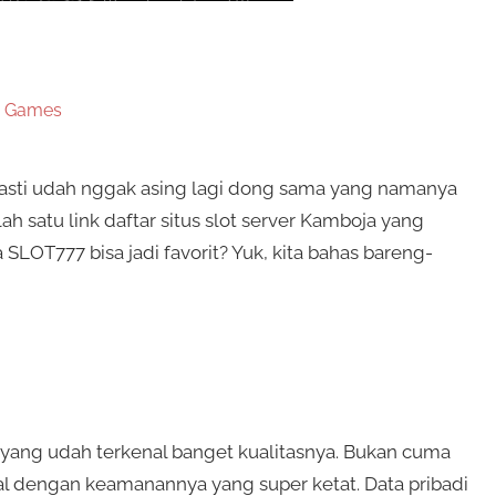
e Games
, pasti udah nggak asing lagi dong sama yang namanya
lah satu link daftar situs slot server Kamboja yang
SLOT777 bisa jadi favorit? Yuk, kita bahas bareng-
a yang udah terkenal banget kualitasnya. Bukan cuma
 dengan keamanannya yang super ketat. Data pribadi