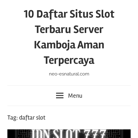
Skip
10 Daftar Situs Slot
to
content
Terbaru Server
Kamboja Aman
Terpercaya
neo-esnatural.com
Menu
Tag:
daftar slot