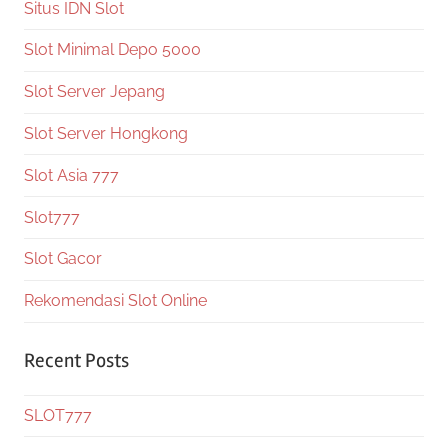
Situs IDN Slot
:
Slot Minimal Depo 5000
Slot Server Jepang
Slot Server Hongkong
Slot Asia 777
Slot777
Slot Gacor
Rekomendasi Slot Online
Recent Posts
SLOT777