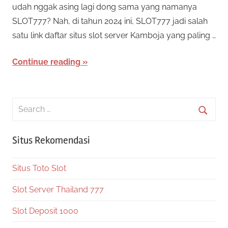
udah nggak asing lagi dong sama yang namanya
SLOT777? Nah, di tahun 2024 ini, SLOT777 jadi salah
satu link daftar situs slot server Kamboja yang paling …
Continue reading
S
e
S
a
Situs Rekomendasi
e
r
a
c
Situs Toto Slot
r
h
c
f
Slot Server Thailand 777
h
o
Slot Deposit 1000
r