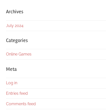
Archives
July 2024
Categories
Online Games
Meta
Log in
Entries feed
Comments feed