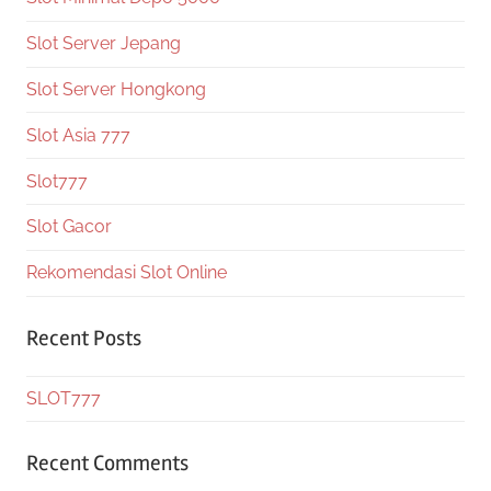
Slot Server Jepang
Slot Server Hongkong
Slot Asia 777
Slot777
Slot Gacor
Rekomendasi Slot Online
Recent Posts
SLOT777
Recent Comments