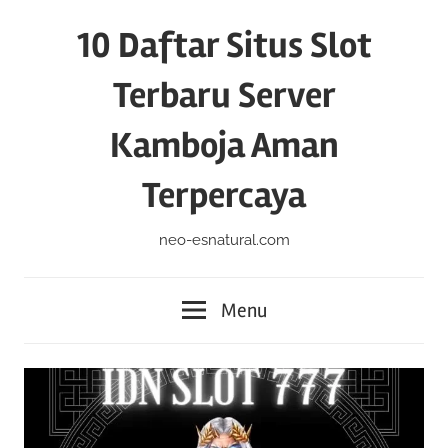
Skip
10 Daftar Situs Slot
to
content
Terbaru Server
Kamboja Aman
Terpercaya
neo-esnatural.com
Menu